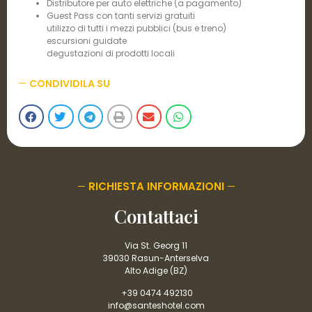
Distributore per auto elettriche (a pagamento)
Guest Pass con tanti servizi gratuiti
utilizzo di tutti i mezzi pubblici (bus e treno)
escursioni guidate
degustazioni di prodotti locali
CONDIVIDILA SU
RICHIESTA INFORMAZIONI
Contattaci
Via St. Georg 11
39030 Rasun-Anterselva
Alto Adige (BZ)
+39 0474 492130
info@santeshotel.com